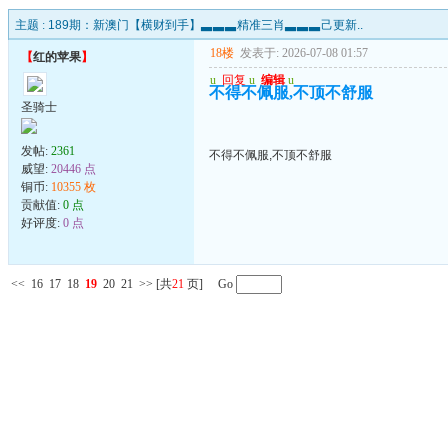
主题 :
189期：新澳门【横财到手】▃▃▃精准三肖▃▃▃己更新..
18楼
发表于: 2026-07-08 01:57
【
红的苹果
】
u
回复
u
编辑
u
不得不佩服,不顶不舒服
圣骑士
发帖:
2361
不得不佩服,不顶不舒服
威望:
20446 点
铜币:
10355 枚
贡献值:
0 点
好评度:
0 点
<<
16
17
18
19
20
21
>>
[共
21
页] Go