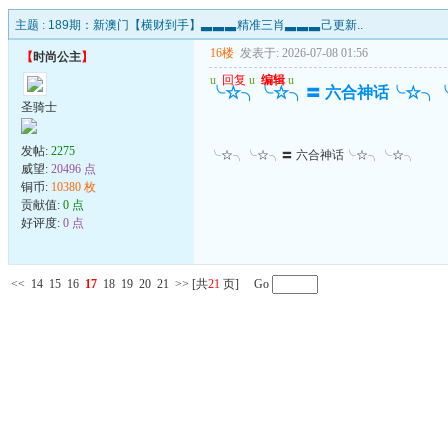
主题 :
189期：新澳门【横财到手】▃▃▃精准三肖▃▃▃己更新..
16楼
发表于: 2026-07-08 01:56
【
时尚公主
】
u
回复
u
编辑
u
╰☆╮╰☆╮〓 六合神话╰☆╮
圣骑士
发帖:
2275
╰☆╮╰☆╮〓 六合神话╰☆╮╰☆╮
威望:
20496 点
铜币:
10380 枚
贡献值:
0 点
好评度:
0 点
<<
14
15
16
17
18
19
20
21
>>
[共
21
页] Go