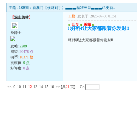
主题 :
189期：新澳门【横财到手】▃▃▃精准三肖▃▃▃己更新..
11楼
发表于: 2026-07-08 01:51
【
深山悠林
】
u
回复
u
编辑
u
!!好料!让大家都跟着你发财!!
圣骑士
!!好料!让大家都跟着你发财!!
发帖:
2289
威望:
20478 点
铜币:
10371 枚
贡献值:
0 点
好评度:
0 点
<<
9
10
11
12
13
14
15
16
>>
[共
21
页] Go