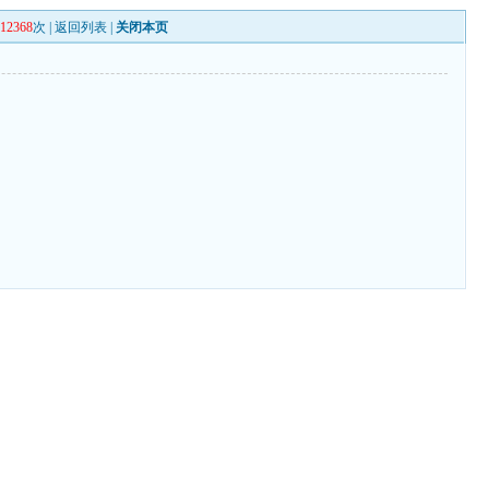
112368
次 |
返回列表
|
关闭本页