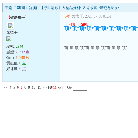
主题 :
189期：新澳门【浮世清歡】＆精品好料≤３肖致富≥奇迹再次发生.
6楼
发表于: 2026-07-08 01:51
【
你是唯一
】
u
回复
u
编辑
u
顶*顶*顶*顶*顶*顶*顶*顶*顶*顶
圣骑士
发帖:
2340
顶*顶*顶*顶*顶*顶*顶*顶*顶*顶*顶*顶*
威望:
20332 点
铜币:
10298 枚
贡献值:
0 点
好评度:
0 点
<<
4
5
6
7
8
9
10
11
>>
[共
11
页] Go