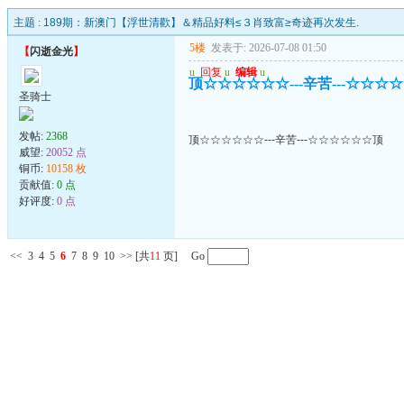
主题 :
189期：新澳门【浮世清歡】＆精品好料≤３肖致富≥奇迹再次发生.
5楼
发表于: 2026-07-08 01:50
【
闪逝金光
】
u
回复
u
编辑
u
顶☆☆☆☆☆☆---辛苦---☆☆☆
圣骑士
发帖:
2368
顶☆☆☆☆☆☆---辛苦---☆☆☆☆☆☆顶
威望:
20052 点
铜币:
10158 枚
贡献值:
0 点
好评度:
0 点
<<
3
4
5
6
7
8
9
10
>>
[共
11
页] Go