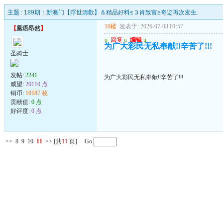
主题 :
189期：新澳门【浮世清歡】＆精品好料≤３肖致富≥奇迹再次发生.
10楼
发表于: 2026-07-08 01:57
【
凰语昂然
】
u
回复
u
编辑
u
为广大彩民无私奉献!!辛苦了!!!
圣骑士
发帖:
2241
为广大彩民无私奉献!!辛苦了!!!
威望:
20110 点
铜币:
10187 枚
贡献值:
0 点
好评度:
0 点
<<
8
9
10
11
>>
[共
11
页] Go