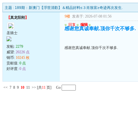
主题 :
189期：新澳门【浮世清歡】＆精品好料≤３肖致富≥奇迹再次发生.
9楼
发表于: 2026-07-08 01:56
【
真龙阳刚
】
u
回复
u
编辑
u
感谢您真诚奉献.顶你千次不够多.
圣骑士
发帖:
2279
感谢您真诚奉献.顶你千次不够多.
威望:
20226 点
铜币:
10245 枚
贡献值:
0 点
好评度:
0 点
<<
7
8
9
10
11
>>
[共
11
页] Go