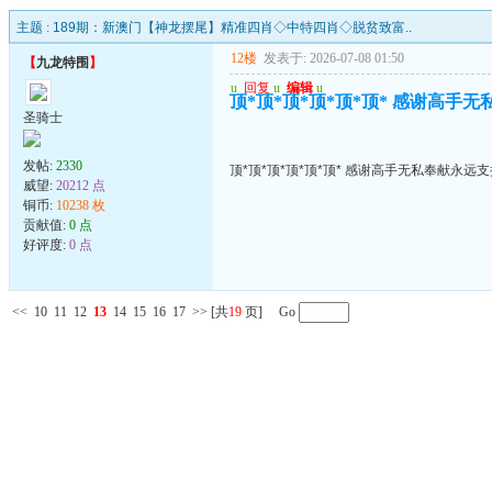
主题 :
189期：新澳门【神龙摆尾】精准四肖◇中特四肖◇脱贫致富..
12楼
发表于: 2026-07-08 01:50
【
九龙特围
】
u
回复
u
编辑
u
顶*顶*顶*顶*顶*顶* 感谢高手
圣骑士
发帖:
2330
顶*顶*顶*顶*顶*顶* 感谢高手无私奉献永远
威望:
20212 点
铜币:
10238 枚
贡献值:
0 点
好评度:
0 点
<<
10
11
12
13
14
15
16
17
>>
[共
19
页] Go