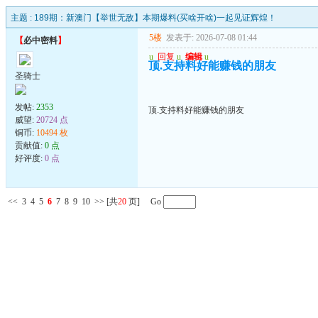
主题 :
189期：新澳门【举世无敌】本期爆料(买啥开啥)一起见证辉煌！
5楼
发表于: 2026-07-08 01:44
【
必中密料
】
u
回复
u
编辑
u
顶.支持料好能赚钱的朋友
圣骑士
发帖:
2353
顶.支持料好能赚钱的朋友
威望:
20724 点
铜币:
10494 枚
贡献值:
0 点
好评度:
0 点
<<
3
4
5
6
7
8
9
10
>>
[共
20
页] Go