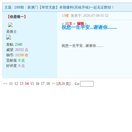
主题 :
189期：新澳门【举世无敌】本期爆料(买啥开啥)一起见证辉煌！
13楼
发表于: 2026-07-08 01:52
【
你是唯一
】
u
回复
u
编辑
u
祝您一生平安...谢谢你........
圣骑士
发帖:
2340
祝您一生平安...谢谢你........
威望:
20332 点
铜币:
10298 枚
贡献值:
0 点
好评度:
0 点
<<
11
12
13
14
15
16
17
18
>>
[共
20
页] Go