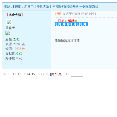
主题 :
189期：新澳门【举世无敌】本期爆料(买啥开啥)一起见证辉煌！
12楼
发表于: 2026-07-08 01:51
【
水金火蓝
】
u
回复
u
编辑
u
顶顶顶顶顶顶顶顶
圣骑士
发帖:
2242
顶顶顶顶顶顶顶顶
威望:
20208 点
铜币:
10236 枚
贡献值:
0 点
好评度:
0 点
<<
10
11
12
13
14
15
16
17
>>
[共
20
页] Go