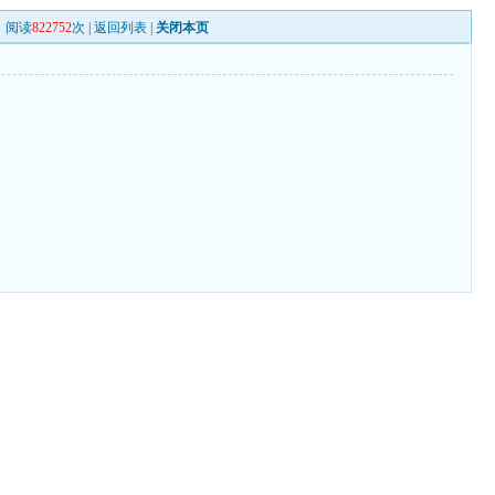
阅读
822752
次 |
返回列表
|
关闭本页