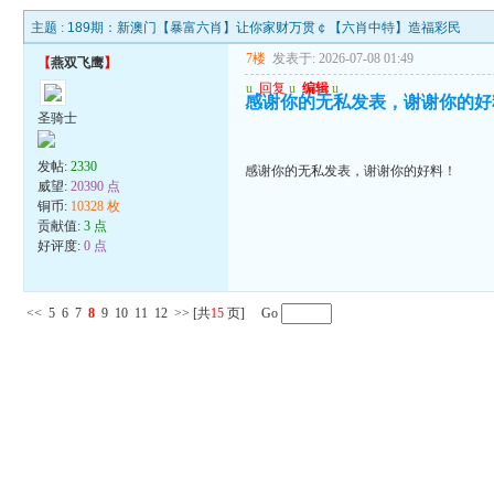
主题 :
189期：新澳门【暴富六肖】让你家财万贯￠【六肖中特】造福彩民
7楼
发表于: 2026-07-08 01:49
【
燕双飞鹰
】
u
回复
u
编辑
u
感谢你的无私发表，谢谢你的好
圣骑士
发帖:
2330
感谢你的无私发表，谢谢你的好料！
威望:
20390 点
铜币:
10328 枚
贡献值:
3 点
好评度:
0 点
<<
5
6
7
8
9
10
11
12
>>
[共
15
页] Go