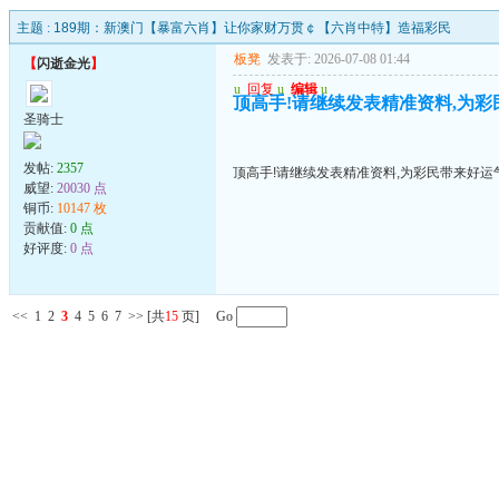
主题 :
189期：新澳门【暴富六肖】让你家财万贯￠【六肖中特】造福彩民
板凳
发表于: 2026-07-08 01:44
【
闪逝金光
】
u
回复
u
编辑
u
顶高手!请继续发表精准资料,为彩民
圣骑士
发帖:
2357
顶高手!请继续发表精准资料,为彩民带来好运气!
威望:
20030 点
铜币:
10147 枚
贡献值:
0 点
好评度:
0 点
<<
1
2
3
4
5
6
7
>>
[共
15
页] Go