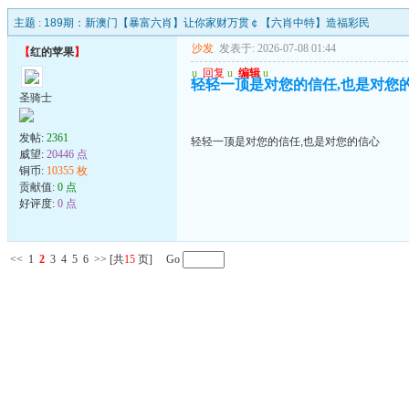
主题 :
189期：新澳门【暴富六肖】让你家财万贯￠【六肖中特】造福彩民
沙发
发表于: 2026-07-08 01:44
【
红的苹果
】
u
回复
u
编辑
u
轻轻一顶是对您的信任,也是对您
圣骑士
发帖:
2361
轻轻一顶是对您的信任,也是对您的信心
威望:
20446 点
铜币:
10355 枚
贡献值:
0 点
好评度:
0 点
<<
1
2
3
4
5
6
>>
[共
15
页] Go