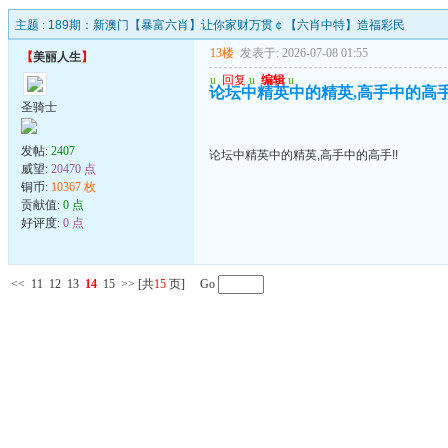
主题 :
189期：新澳门【暴富六肖】让你家财万贯￠【六肖中特】造福彩民
13楼
发表于: 2026-07-08 01:55
【
美丽人生
】
u
回复
u
编辑
u
论坛中精英中的精英,高手中的高手
圣骑士
发帖:
2407
论坛中精英中的精英,高手中的高手!!
威望:
20470 点
铜币:
10367 枚
贡献值:
0 点
好评度:
0 点
<<
11
12
13
14
15
>>
[共
15
页] Go