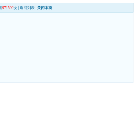
读
971509
次 |
返回列表
|
关闭本页