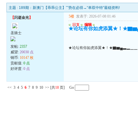
主题 :
189期：新澳门【乖乖公主】ˇˇ势在必得→“单双中特”最稳资料!
5楼
发表于: 2026-07-08 01:46
【
闪逝金光
】
u
回复
u
编辑
u
★论坛有你如虎添翼★！★▇▆
圣骑士
发帖:
2357
★论坛有你如虎添翼★！★▇▆▄▃▂▁▁
威望:
20030 点
铜币:
10147 枚
贡献值:
0 点
好评度:
0 点
<<
3
4
5
6
7
8
9
10
>>
[共
18
页] Go