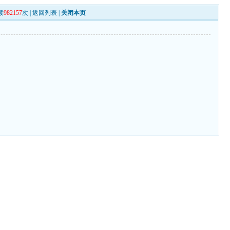
读
982157
次 |
返回列表
|
关闭本页