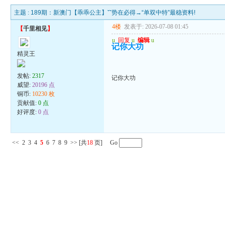
主题 :
189期：新澳门【乖乖公主】ˇˇ势在必得→“单双中特”最稳资料!
4楼
发表于: 2026-07-08 01:45
【
千里相见
】
u
回复
u
编辑
u
记你大功
精灵王
发帖:
2317
记你大功
威望:
20196 点
铜币:
10230 枚
贡献值:
0 点
好评度:
0 点
<<
2
3
4
5
6
7
8
9
>>
[共
18
页] Go