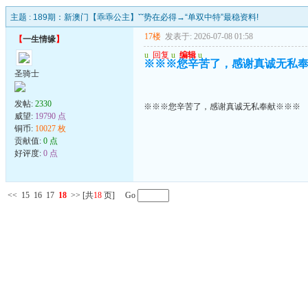
主题 :
189期：新澳门【乖乖公主】ˇˇ势在必得→“单双中特”最稳资料!
17楼
发表于: 2026-07-08 01:58
【
一生情缘
】
u
回复
u
编辑
u
※※※您辛苦了，感谢真诚无私
圣骑士
发帖:
2330
※※※您辛苦了，感谢真诚无私奉献※※※
威望:
19790 点
铜币:
10027 枚
贡献值:
0 点
好评度:
0 点
<<
15
16
17
18
>>
[共
18
页] Go