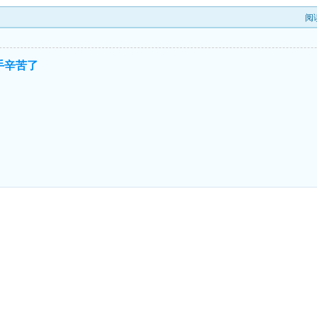
阅
手辛苦了