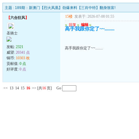
主题 :
189期：新澳门【烈火凤凰】劲爆来料【三肖中特】翻身致富!
15楼
发表于: 2026-07-08 01:55
【
六合狂风
】
u
回复
u
编辑
u
高手我跟你定了~~........
圣骑士
发帖:
2321
高手我跟你定了~~........
威望:
20341 点
铜币:
10303 枚
贡献值:
0 点
好评度:
0 点
<<
13
14
15
16
>>
[共
16
页] Go