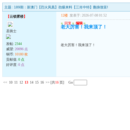
主题 :
189期：新澳门【烈火凤凰】劲爆来料【三肖中特】翻身致富!
12楼
发表于: 2026-07-08 01:52
【
云锁雾楼
】
u
回复
u
编辑
u
老大厉害！我来顶了！
圣骑士
发帖:
2344
老大厉害！我来顶了！
威望:
20096 点
铜币:
10180 枚
贡献值:
0 点
好评度:
0 点
<<
10
11
12
13
14
15
16
>>
[共
16
页] Go