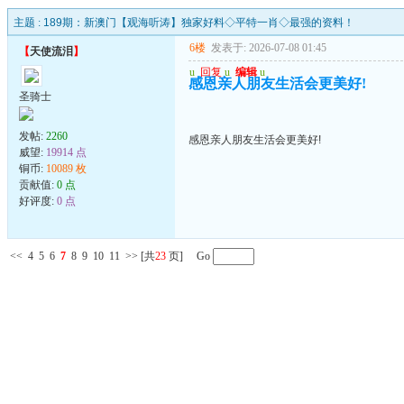
主题 :
189期：新澳门【观海听涛】独家好料◇平特一肖◇最强的资料！
6楼
发表于: 2026-07-08 01:45
【
天使流泪
】
u
回复
u
编辑
u
感恩亲人朋友生活会更美好!
圣骑士
发帖:
2260
感恩亲人朋友生活会更美好!
威望:
19914 点
铜币:
10089 枚
贡献值:
0 点
好评度:
0 点
<<
4
5
6
7
8
9
10
11
>>
[共
23
页] Go