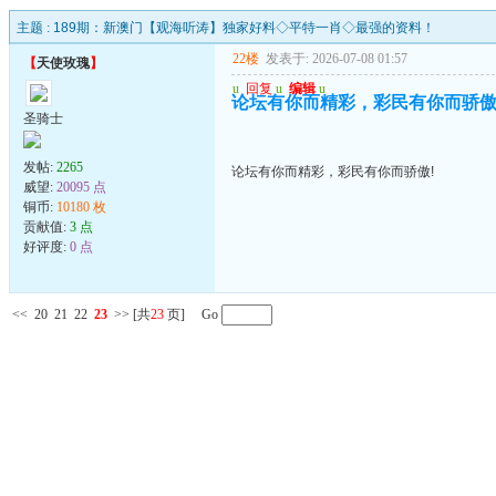
主题 :
189期：新澳门【观海听涛】独家好料◇平特一肖◇最强的资料！
22楼
发表于: 2026-07-08 01:57
【
天使玫瑰
】
u
回复
u
编辑
u
论坛有你而精彩，彩民有你而骄傲
圣骑士
发帖:
2265
论坛有你而精彩，彩民有你而骄傲!
威望:
20095 点
铜币:
10180 枚
贡献值:
3 点
好评度:
0 点
<<
20
21
22
23
>>
[共
23
页] Go