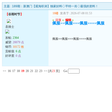
主题 :
189期：新澳门【观海听涛】独家好料◇平特一肖◇最强的资料！
18楼
发表于: 2026-07-08 01:53
【
谷雨时节
】
u
回复
u
编辑
u
佩服==佩服===佩服====佩服
圣骑士
发帖:
2364
佩服==佩服===佩服====佩服
威望:
20079 点
铜币:
10172 枚
贡献值:
6 点
好评度:
0 点
<<
16
17
18
19
20
21
22
23
>>
[共
23
页] Go