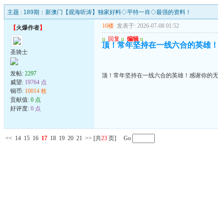
主题 :
189期：新澳门【观海听涛】独家好料◇平特一肖◇最强的资料！
16楼
发表于: 2026-07-08 01:52
【
火爆作者
】
u
回复
u
编辑
u
顶！常年坚持在一线六合的英雄
圣骑士
发帖:
2297
顶！常年坚持在一线六合的英雄！感谢你的
威望:
19764 点
铜币:
10014 枚
贡献值:
0 点
好评度:
0 点
<<
14
15
16
17
18
19
20
21
>>
[共
23
页] Go