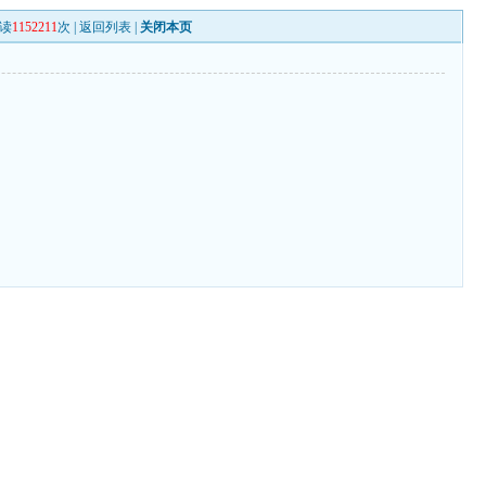
读
1152211
次 |
返回列表
|
关闭本页