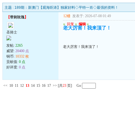
主题 :
189期：新澳门【观海听涛】独家好料◇平特一肖◇最强的资料！
12楼
发表于: 2026-07-08 01:49
【
带刺玫瑰
】
u
回复
u
编辑
u
老大厉害！我来顶了！
圣骑士
发帖:
2265
老大厉害！我来顶了！
威望:
20400 点
铜币:
10332 枚
贡献值:
0 点
好评度:
0 点
<<
10
11
12
13
14
15
16
17
>>
[共
23
页] Go