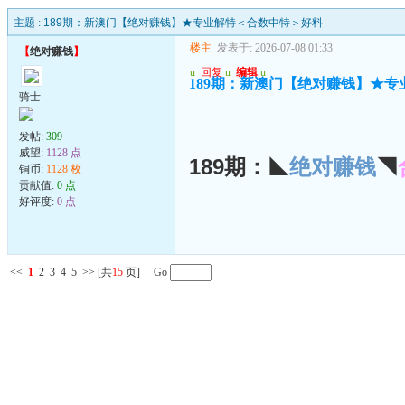
主题 :
189期：新澳门【绝对赚钱】★专业解特＜合数中特＞好料
楼主
发表于: 2026-07-08 01:33
【
绝对赚钱
】
u
回复
u
编辑
u
189期：新澳门【绝对赚钱】★
骑士
发帖:
309
威望:
1128 点
189期：◣
绝对赚钱
◥
铜币:
1128 枚
贡献值:
0 点
好评度:
0 点
<<
1
2
3
4
5
>>
[共
15
页] Go