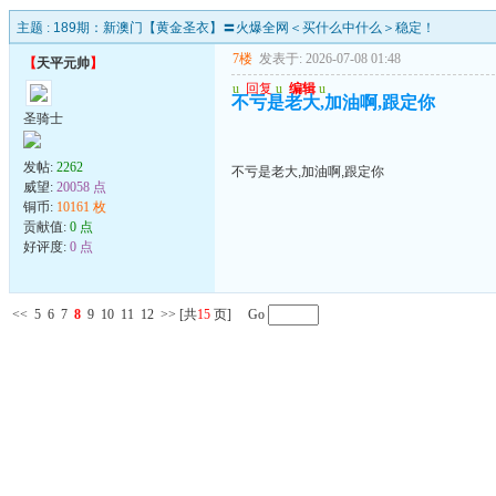
主题 :
189期：新澳门【黄金圣衣】〓火爆全网＜买什么中什么＞稳定！
7楼
发表于: 2026-07-08 01:48
【
天平元帅
】
u
回复
u
编辑
u
不亏是老大,加油啊,跟定你
圣骑士
发帖:
2262
不亏是老大,加油啊,跟定你
威望:
20058 点
铜币:
10161 枚
贡献值:
0 点
好评度:
0 点
<<
5
6
7
8
9
10
11
12
>>
[共
15
页] Go