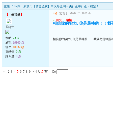
主题 :
189期：新澳门【黄金圣衣】〓火爆全网＜买什么中什么＞稳定！
4楼
发表于: 2026-07-08 01:47
【
一生情缘
】
u
回复
u
编辑
u
相信你的实力, 你是最棒的！！我
圣骑士
发帖:
2335
相信你的实力, 你是最棒的！！我要把你顶得高
威望:
19800 点
铜币:
10032 枚
贡献值:
0 点
好评度:
0 点
<<
2
3
4
5
6
7
8
9
>>
[共
15
页] Go