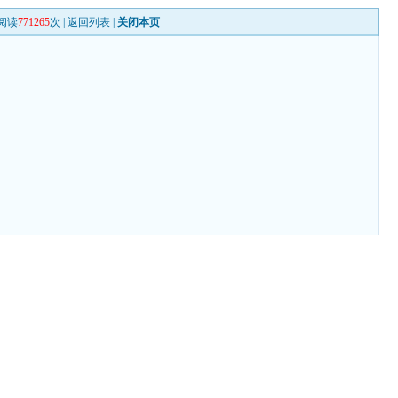
阅读
771265
次 |
返回列表
|
关闭本页