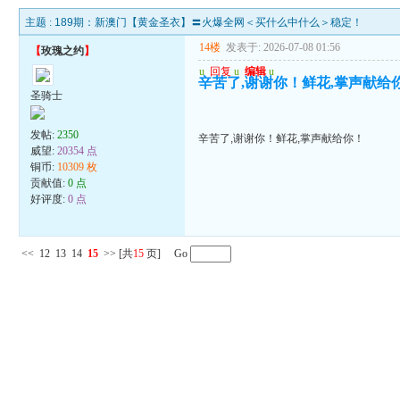
主题 :
189期：新澳门【黄金圣衣】〓火爆全网＜买什么中什么＞稳定！
14楼
发表于: 2026-07-08 01:56
【
玫瑰之约
】
u
回复
u
编辑
u
辛苦了,谢谢你！鲜花,掌声献给
圣骑士
发帖:
2350
辛苦了,谢谢你！鲜花,掌声献给你！
威望:
20354 点
铜币:
10309 枚
贡献值:
0 点
好评度:
0 点
<<
12
13
14
15
>>
[共
15
页] Go