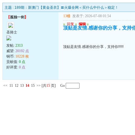
主题 :
189期：新澳门【黄金圣衣】〓火爆全网＜买什么中什么＞稳定！
13楼
发表于: 2026-07-08 01:54
【
孤独一剑
】
u
回复
u
编辑
u
顶贴是友情.感谢你的分享，支持你!!!
圣骑士
发帖:
2313
顶贴是友情.感谢你的分享，支持你!!!!!!
威望:
20192 点
铜币:
10228 枚
贡献值:
0 点
好评度:
0 点
<<
11
12
13
14
15
>>
[共
15
页] Go