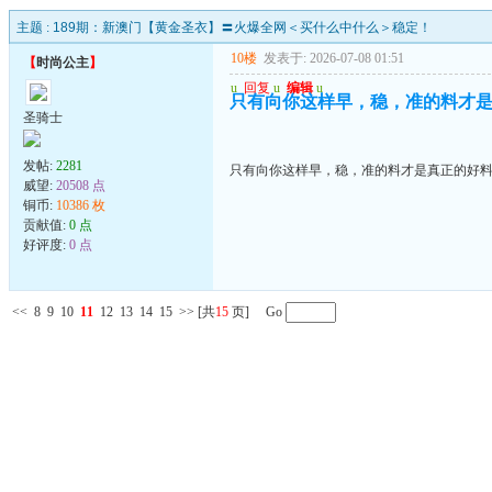
主题 :
189期：新澳门【黄金圣衣】〓火爆全网＜买什么中什么＞稳定！
10楼
发表于: 2026-07-08 01:51
【
时尚公主
】
u
回复
u
编辑
u
只有向你这样早，稳，准的料才
圣骑士
发帖:
2281
只有向你这样早，稳，准的料才是真正的好
威望:
20508 点
铜币:
10386 枚
贡献值:
0 点
好评度:
0 点
<<
8
9
10
11
12
13
14
15
>>
[共
15
页] Go