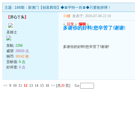
主题 :
188期：新澳门【创富辉煌】◆〓平特一肖〓◆只要敢拼搏！
11楼
发表于: 2026-07-06 22:18
【
开心丫头
】
u
回复
u
编辑
u
多谢你的好料!您辛苦了!谢谢!
圣骑士
发帖:
2266
多谢你的好料!您辛苦了!谢谢!
威望:
20020 点
铜币:
10142 枚
贡献值:
0 点
好评度:
0 点
<<
9
10
11
12
13
14
15
16
>>
[共
20
页] Go