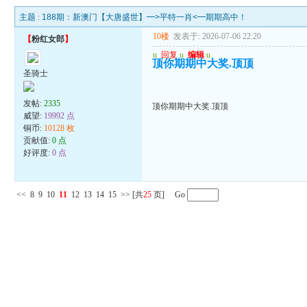
主题 :
188期：新澳门【大唐盛世】━>平特一肖<━期期高中！
10楼
发表于: 2026-07-06 22:20
【
粉红女郎
】
u
回复
u
编辑
u
顶你期期中大奖.顶顶
圣骑士
发帖:
2335
顶你期期中大奖.顶顶
威望:
19992 点
铜币:
10128 枚
贡献值:
0 点
好评度:
0 点
<<
8
9
10
11
12
13
14
15
>>
[共
25
页] Go