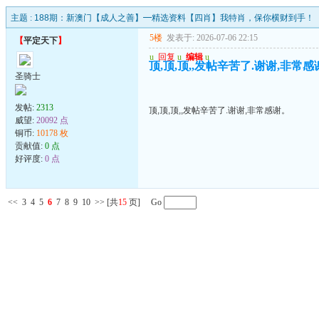
主题 :
188期：新澳门【成人之善】━精选资料【四肖】我特肖，保你横财到手！
5楼
发表于: 2026-07-06 22:15
【
平定天下
】
u
回复
u
编辑
u
顶,顶,顶,,发帖辛苦了.谢谢,非常感
圣骑士
发帖:
2313
顶,顶,顶,,发帖辛苦了.谢谢,非常感谢。
威望:
20092 点
铜币:
10178 枚
贡献值:
0 点
好评度:
0 点
<<
3
4
5
6
7
8
9
10
>>
[共
15
页] Go