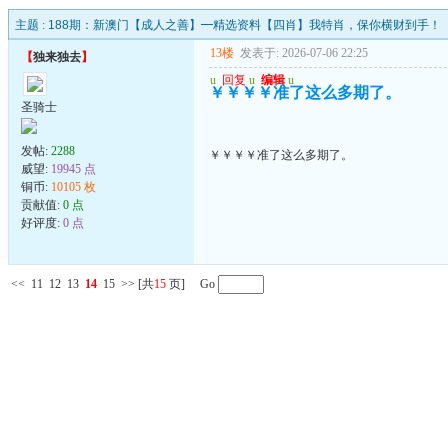
主题 :
188期：新澳门【成人之善】━精选资料【四肖】我特肖，保你横财到手！
13楼
发表于: 2026-07-06 22:25
【
独来独去
】
u
回复
u
编辑
u
￥￥￥￥准了这么多期了。
圣骑士
发帖:
2288
￥￥￥￥准了这么多期了。
威望:
19945 点
铜币:
10105 枚
贡献值:
0 点
好评度:
0 点
<<
11
12
13
14
15
>>
[共
15
页] Go