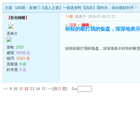
主题 :
188期：新澳门【成人之善】━精选资料【四肖】我特肖，保你横财到手！
11楼
发表于: 2026-07-06 22:21
【
彩色蝴蝶
】
u
回复
u
编辑
u
轻轻的敲打我的饭盘，深深地表
圣骑士
发帖:
2335
轻轻的敲打我的饭盘，深深地表示对你的敬
威望:
20338 点
铜币:
10301 枚
贡献值:
0 点
好评度:
0 点
<<
9
10
11
12
13
14
15
>>
[共
15
页] Go