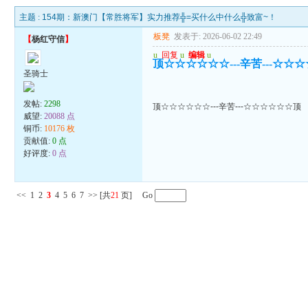
主题 :
154期：新澳门【常胜将军】实力推荐╬=买什么中什么╬致富~！
板凳
发表于: 2026-06-02 22:49
【
杨红守信
】
u
回复
u
编辑
u
顶☆☆☆☆☆☆---辛苦---☆☆
圣骑士
发帖:
2298
顶☆☆☆☆☆☆---辛苦---☆☆☆☆☆☆顶
威望:
20088 点
铜币:
10176 枚
贡献值:
0 点
好评度:
0 点
<<
1
2
3
4
5
6
7
>>
[共
21
页] Go