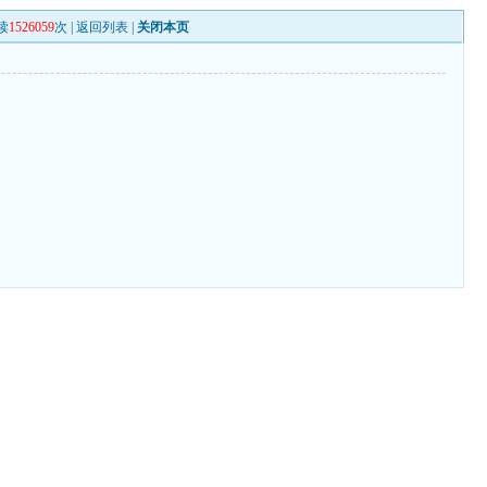
读
1526059
次 |
返回列表
|
关闭本页