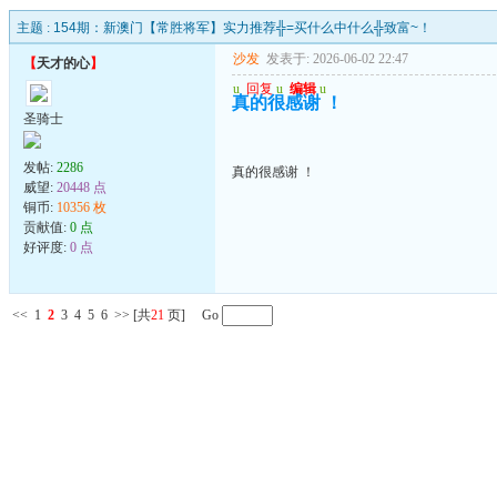
主题 :
154期：新澳门【常胜将军】实力推荐╬=买什么中什么╬致富~！
沙发
发表于: 2026-06-02 22:47
【
天才的心
】
u
回复
u
编辑
u
真的很感谢 ！
圣骑士
发帖:
2286
真的很感谢 ！
威望:
20448 点
铜币:
10356 枚
贡献值:
0 点
好评度:
0 点
<<
1
2
3
4
5
6
>>
[共
21
页] Go