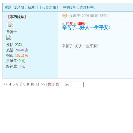
主题 :
154期：新澳门【心灵之旅】→中特3肖→连连狂中.
6楼
发表于: 2026-06-02 22:54
【
乖巧妹妹
】
u
回复
u
编辑
u
辛苦了...好人一生平安!
圣骑士
发帖:
2374
辛苦了...好人一生平安!
威望:
20240 点
铜币:
10252 枚
贡献值:
0 点
好评度:
0 点
<<
4
5
6
7
8
9
10
11
>>
[共
11
页] Go