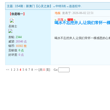
主题 :
154期：新澳门【心灵之旅】→中特3肖→连连狂中.
地板
发表于: 2026-06-02 22:51
【
你是唯一
】
u
回复
u
编辑
u
喝水不忘挖井人,让我们常怀一
圣骑士
发帖:
2344
喝水不忘挖井人,让我们常怀一棵感恩的心
威望:
20340 点
铜币:
10302 枚
贡献值:
0 点
好评度:
0 点
<<
1
2
3
4
5
6
7
8
>>
[共
11
页] Go