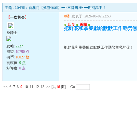
主题 :
154期：新澳门【落雪倾城】━>三肖击庄<━期期高中！
8楼
发表于: 2026-06-02 22:53
【
一次机会
】
u
回复
u
编辑
u
把鮮花和掌聲獻給默默工作勤勞
圣骑士
发帖:
2227
把鮮花和掌聲獻給默默工作勤勞無私的伱！
威望:
19790 点
铜币:
10027 枚
贡献值:
0 点
好评度:
0 点
<<
6
7
8
9
10
11
12
13
>>
[共
16
页] Go