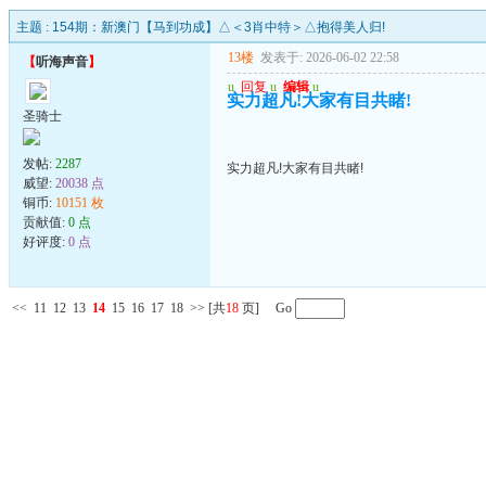
主题 :
154期：新澳门【马到功成】△＜3肖中特＞△抱得美人归!
13楼
发表于: 2026-06-02 22:58
【
听海声音
】
u
回复
u
编辑
u
实力超凡!大家有目共睹!
圣骑士
发帖:
2287
实力超凡!大家有目共睹!
威望:
20038 点
铜币:
10151 枚
贡献值:
0 点
好评度:
0 点
<<
11
12
13
14
15
16
17
18
>>
[共
18
页] Go