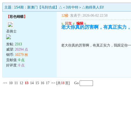
主题 :
154期：新澳门【马到功成】△＜3肖中特＞△抱得美人归!
12楼
发表于: 2026-06-02 22:58
【
彩色蝴蝶
】
u
回复
u
编辑
u
老大你真的厉害啊，有真正实力
圣骑士
发帖:
2313
老大你真的厉害啊，有真正实力，我跟定你
威望:
20294 点
铜币:
10279 枚
贡献值:
0 点
好评度:
0 点
<<
10
11
12
13
14
15
16
17
>>
[共
18
页] Go