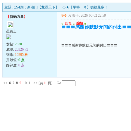
主题 :
154期：新澳门【龙霸天下】━◇★【平特一肖】赚钱最多！
8楼
发表于: 2026-06-02 22:59
【
特码力量
】
u
回复
u
编辑
u
〓〓〓感谢你默默无闻的付出〓
圣骑士
发帖:
2330
〓〓〓感谢你默默无闻的付出〓〓〓
威望:
20326 点
铜币:
10295 枚
贡献值:
0 点
好评度:
0 点
<<
6
7
8
9
10
11
>>
[共
11
页] Go