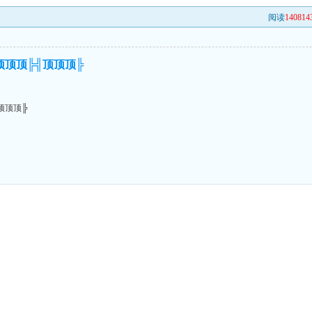
阅读
140814
╣顶顶顶╠╣顶顶顶╠
╣顶顶顶╠