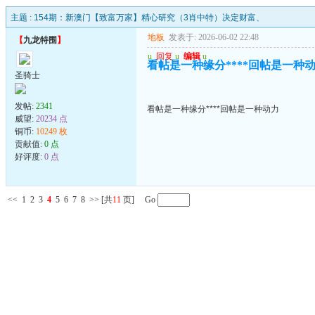
主题 :
154期：新澳门【致富万家】精心研究（3肖中特）决定财富、
地板
发表于: 2026-06-02 22:48
【
九龙特围
】
u
回复
u
编辑
u
看帖是一种缘分****回帖是一种
圣骑士
发帖:
2341
看帖是一种缘分****回帖是一种动力
威望:
20234 点
铜币:
10249 枚
贡献值:
0 点
好评度:
0 点
<<
1
2
3
4
5
6
7
8
>>
[共
11
页] Go