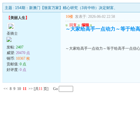
主题 :
154期：新澳门【致富万家】精心研究（3肖中特）决定财富、
10楼
发表于: 2026-06-02 22:58
【
美丽人生
】
u
回复
u
编辑
u
～大家给高手一点动力～等于给
圣骑士
发帖:
2407
～大家给高手一点动力～等于给高手一点信
威望:
20470 点
铜币:
10367 枚
贡献值:
0 点
好评度:
0 点
<<
8
9
10
11
>>
[共
11
页] Go