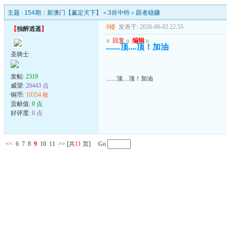
主题 :
154期：新澳门【赢定天下】＜3肖中特＞跟者稳赚
8楼
发表于: 2026-06-02 22:55
【
独醉逍遥
】
u
回复
u
编辑
u
.......顶....顶！加油
圣骑士
发帖:
2319
.......顶....顶！加油
威望:
20443 点
铜币:
10354 枚
贡献值:
0 点
好评度:
0 点
<<
6
7
8
9
10
11
>>
[共
11
页] Go